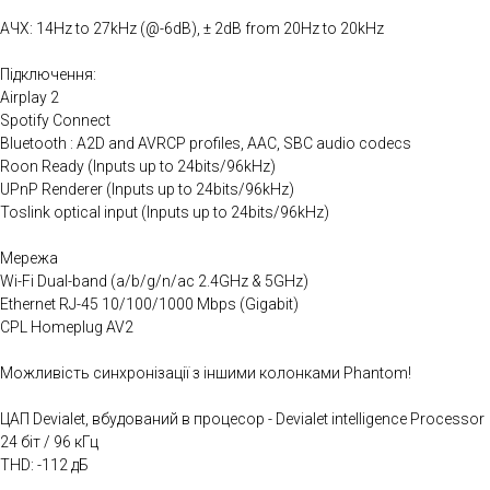
АЧХ: 14Hz to 27kHz (@-6dB), ± 2dB from 20Hz to 20kHz
Підключення:
Airplay 2
Spotify Connect
Bluetooth : A2D and AVRCP profiles, AAC, SBC audio codecs
Roon Ready (Inputs up to 24bits/96kHz)
UPnP Renderer (Inputs up to 24bits/96kHz)
Toslink optical input (Inputs up to 24bits/96kHz)
Мережа
Wi-Fi Dual-band (a/b/g/n/ac 2.4GHz & 5GHz)
Ethernet RJ-45 10/100/1000 Mbps (Gigabit)
CPL Homeplug AV2
Можливість синхронізації з іншими колонками Phantom!
ЦАП Devialet, вбудований в процесор - Devialet intelligence Processor
24 біт / 96 кГц
THD: -112 дБ