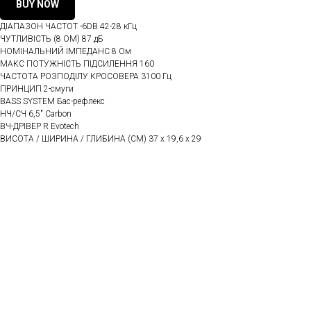
BUY NOW
ДІАПАЗОН ЧАСТОТ -6DB 42-28 кГц
ЧУТЛИВІСТЬ (8 ОМ) 87 дБ
НОМІНАЛЬНИЙ ІМПЕДАНС 8 Ом
МАКС ПОТУЖНІСТЬ ПІДСИЛЕННЯ 160
ЧАСТОТА РОЗПОДІЛУ КРОСОВЕРА 3100 Гц
ПРИНЦИП 2-смуги
BASS SYSTEM Бас-рефлекс
НЧ/СЧ 6,5" Carbon
ВЧ-ДРІВЕР R Evotech
ВИСОТА / ШИРИНА / ГЛИБИНА (СМ) 37 x 19,6 x 29