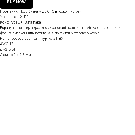
BUY NOW
Провідник: Посрібнена мідь OFC високої чистоти
Утеплювач: XLPE
Конфігурація: Вита пара
Екранування: Індивідуально екрановані позитивні і мінусові провідники.
Фольга високої щільності та 95% покриття металевою косою.
Напівпрозора зовнішня куртка з ПВХ
AWG 12
мм2 3,31
Діаметр 2 х 7,5 мм