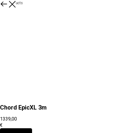
More products
Chord EpicXL 3m
1339,00
€